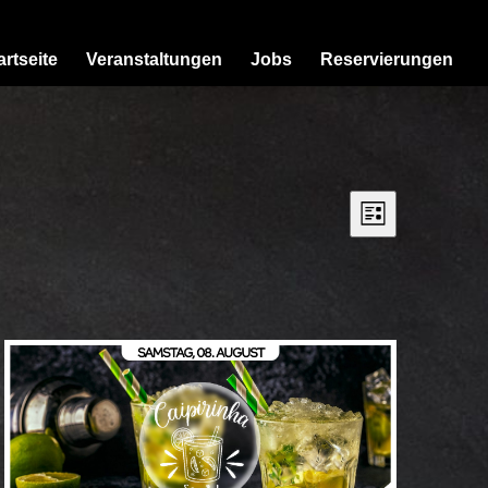
artseite
Veranstaltungen
Jobs
Reservierungen
Ansichten-
Veranstalt
Ansichten-
Liste
Navigation
Navigation