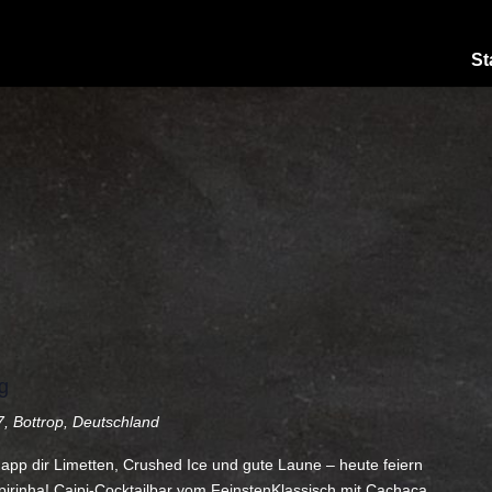
St
g
, Bottrop, Deutschland
hnapp dir Limetten, Crushed Ice und gute Laune – heute feiern
irinha! Caipi-Cocktailbar vom FeinstenKlassisch mit Cachaça