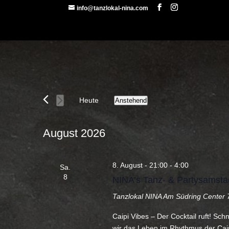
info@tanzlokal-nina.com
Veranstaltungen
Heute
Anstehend
Datum
wählen.
August 2026
8. August - 21:00
-
4:00
Sa.
8
NINA’s Tanz- & Partysamsta
Tanzlokal NINA
Am Südring Center 7
Caipi Vibes – Der Cocktail ruft! Sc
wir das Leben im Rhythmus der Caip