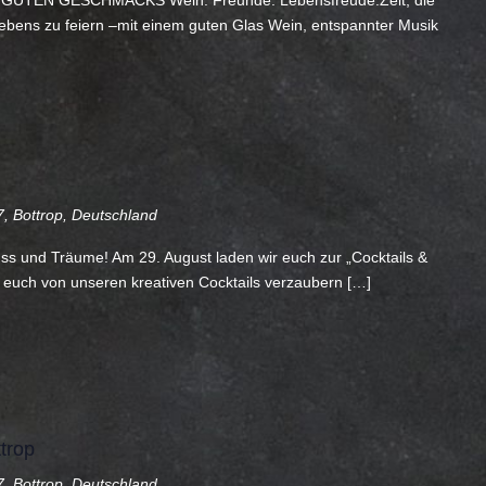
UTEN GESCHMACKS Wein. Freunde. Lebensfreude.Zeit, die
bens zu feiern –mit einem guten Glas Wein, entspannter Musik
, Bottrop, Deutschland
uss und Träume! Am 29. August laden wir euch zur „Cocktails &
t euch von unseren kreativen Cocktails verzaubern […]
trop
, Bottrop, Deutschland