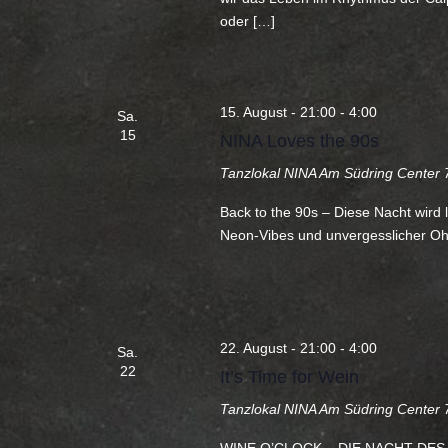
oder […]
15. August - 21:00
-
4:00
Sa.
15
NINA Loves the 90s
Tanzlokal NINA
Am Südring Center 7
Back to the 90s – Diese Nacht wird l
Neon-Vibes und unvergesslicher Oh
22. August - 21:00
-
4:00
Sa.
22
It’s Time for Wein
Tanzlokal NINA
Am Südring Center 7