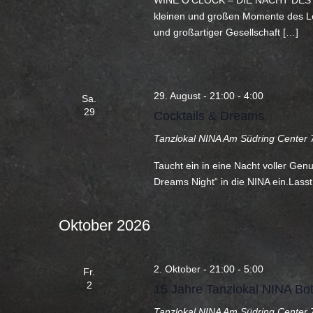
WINE O’CLOCK – DIE NACHT DES G
kleinen und großen Momente des Le
und großartiger Gesellschaft […]
29. August - 21:00
-
4:00
Sa.
29
Cocktails & Dreams
Tanzlokal NINA
Am Südring Center 7
Taucht ein in eine Nacht voller Gen
Dreams Night“ in die NINA ein.Lass
Oktober 2026
2. Oktober - 21:00
-
5:00
Fr.
2
15 Jahre Tanzlokal NINA Bot
Tanzlokal NINA
Am Südring Center 7